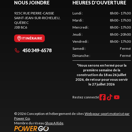
NOUS JOINDRE
HEURES D'OUVERTURE
925C RUE PIERRE-CAISSE
Lundi
:
8h00 - 17h30
SAINT-JEAN-SUR-RICHELIEU
,
Mardi
:
8h00 - 17h30
QUÉBEC
J3B 8C6
Mercredi
:
8h00 - 17h30
Jeudi
:
8h00 - 20h00
ITINÉRAIRE
Vendredi
:
8h00 - 17h30
Samedi
:
Fermé
450 349-6578
Dimanche
:
Fermé
*
Nous serons en fermé pour la
première semaine de la
construction du 18 au 26 juillet
2026, de retour pour vous servir
le 27 juillet 2026
Restez connecté
© 2026 Conception et hébergement de sites
Web pour sport motorisé par
Power Go
.
Membre du réseau
Shop A Ride
.