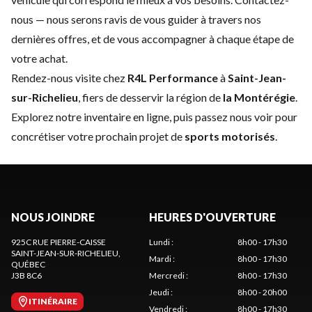
nous
— nous serons ravis de vous guider à travers nos
dernières offres, et de vous accompagner à chaque étape de
votre achat.
Rendez-nous visite chez
R4L Performance
à
Saint-Jean-
sur-Richelieu
, fiers de desservir la région de
la Montérégie
.
Explorez notre inventaire en ligne, puis passez nous voir pour
concrétiser votre prochain projet de
sports motorisés
.
NOUS JOINDRE
HEURES D'OUVERTURE
925C RUE PIERRE-CAISSE
Lundi
:
8h00 - 17h30
SAINT-JEAN-SUR-RICHELIEU
,
Mardi
:
8h00 - 17h30
QUÉBEC
J3B 8C6
Mercredi
:
8h00 - 17h30
Jeudi
:
8h00 - 20h00
ITINÉRAIRE
Vendredi
:
8h00 - 17h30