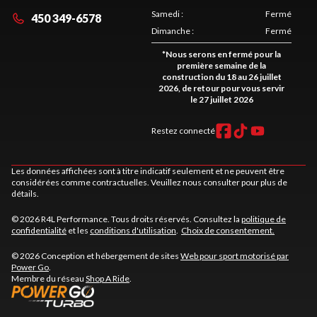
Samedi
:
Fermé
450 349-6578
Dimanche
:
Fermé
*
Nous serons en fermé pour la
première semaine de la
construction du 18 au 26 juillet
2026, de retour pour vous servir
le 27 juillet 2026
Restez connecté
Les données affichées sont à titre indicatif seulement et ne peuvent être
considérées comme contractuelles. Veuillez nous consulter pour plus de
détails.
© 2026 R4L Performance. Tous droits réservés. Consultez la
politique de
confidentialité
et les
conditions d'utilisation
.
Choix de consentement.
© 2026 Conception et hébergement de sites
Web pour sport motorisé par
Power Go
.
Membre du réseau
Shop A Ride
.