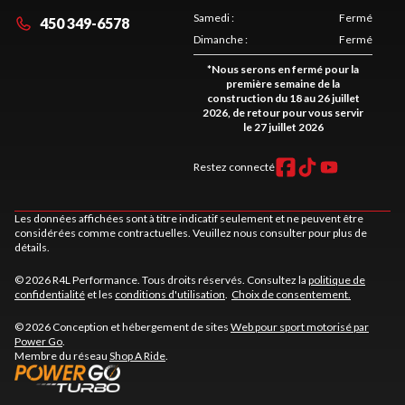
Samedi
:
Fermé
450 349-6578
Dimanche
:
Fermé
*
Nous serons en fermé pour la
première semaine de la
construction du 18 au 26 juillet
2026, de retour pour vous servir
le 27 juillet 2026
Restez connecté
Les données affichées sont à titre indicatif seulement et ne peuvent être
considérées comme contractuelles. Veuillez nous consulter pour plus de
détails.
© 2026 R4L Performance. Tous droits réservés. Consultez la
politique de
confidentialité
et les
conditions d'utilisation
.
Choix de consentement.
© 2026 Conception et hébergement de sites
Web pour sport motorisé par
Power Go
.
Membre du réseau
Shop A Ride
.