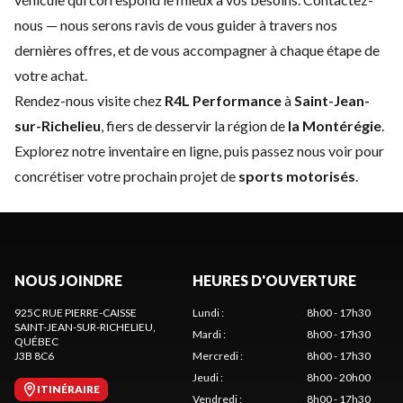
nous
— nous serons ravis de vous guider à travers nos
dernières offres, et de vous accompagner à chaque étape de
votre achat.
Rendez-nous visite chez
R4L Performance
à
Saint-Jean-
sur-Richelieu
, fiers de desservir la région de
la Montérégie
.
Explorez notre inventaire en ligne, puis passez nous voir pour
concrétiser votre prochain projet de
sports motorisés
.
NOUS JOINDRE
HEURES D'OUVERTURE
925C RUE PIERRE-CAISSE
Lundi
:
8h00 - 17h30
SAINT-JEAN-SUR-RICHELIEU
,
Mardi
:
8h00 - 17h30
QUÉBEC
J3B 8C6
Mercredi
:
8h00 - 17h30
Jeudi
:
8h00 - 20h00
ITINÉRAIRE
Vendredi
:
8h00 - 17h30